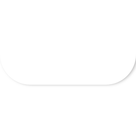
خ
ت
:
در
ح
ا
ل
س
ا
خ
ت