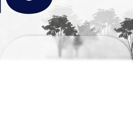
م
تر
اژ
زم
ی
ن
:
1
9
6
8
ت
ع