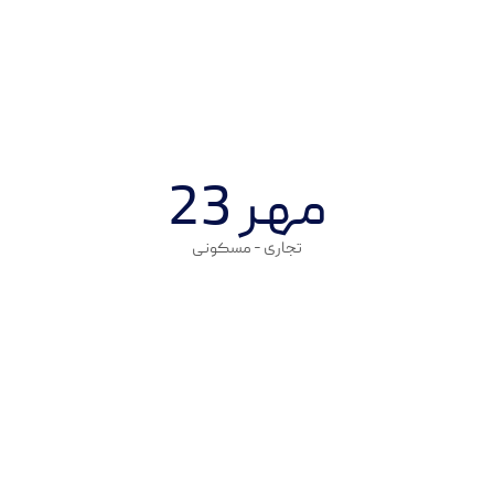
د
وا
ح
د
ت
ج
ار
ی
:
6
قا
بل
ی
ت
ا
س
تف