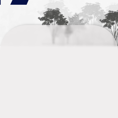
م
تر
اژ
زم
ی
ن
:
3
8
5
5
ت
ع
دا