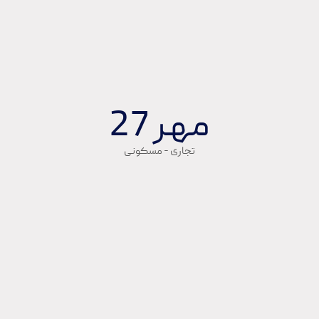
د
وا
ح
د
ت
ج
ار
ی
:
5
قا
بل
ی
ت
ا
س
تف