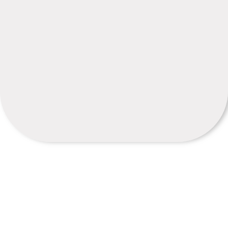
خ
ت
:
در
ح
ا
ل
س
ا
خ
ت